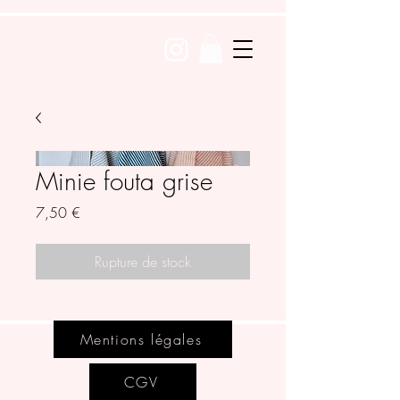
Minie fouta grise
Prix
7,50 €
Rupture de stock
Mentions légales
CGV